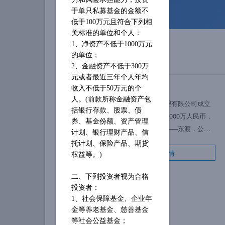
于单只私募基金的金额不
低于
100万元且符合下列相
关标准的单位和个人：
1、净资产不低于1000万元
的单位；
2、金融资产不低于300万
元或者最近三年个人年均
收入不低于50万元的个
公司简介
人。(前款所称金融资产包
厦门顺为有道投资管理有限公司成立
括银行存款、股票、债
于2014年，注册资金1000万人民币，
券、基金份额、资产管理
位于厦门美丽的港口——东渡，公司
计划、银行理财产品、信
于2015年4月23日获得私募证券投资基
托计划、保险产品、期货
了解详情
金牌照(备案号:P1010920)。
权益等。)
二、下列投资者视为合格
投资者：
1、社会保障基金、企业年
金等养老基金、慈善基金
等社会公益基金；